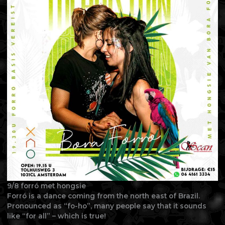
9/8 forró met hongsie
Forró is a dance coming from the north east of Brazil.
Pronounced as “fo-ho”, many people say that it sounds
like “for all” – which is true!