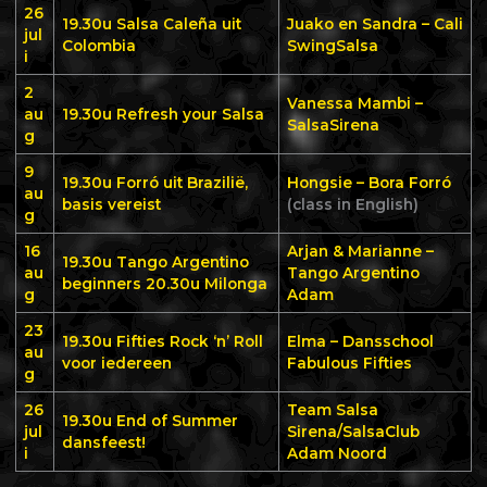
26
19.30u
Salsa Caleña uit
Juako en Sandra – Cali
jul
Colombia
SwingSalsa
i
2
Vanessa Mambi –
au
19.30u Refresh your Salsa
SalsaSirena
g
9
19.30u
Forró uit Brazilië,
Hongsie – Bora Forró
au
basis vereist
(class in English)
g
16
Arjan & Marianne –
19.30u
Tango Argentino
au
Tango Argentino
beginners 20.30u Milonga
g
Adam
23
19.30u
Fifties Rock ‘n’ Roll
Elma – Dansschool
au
voor iedereen
Fabulous Fifties
g
26
Team Salsa
19.30u End of Summer
jul
Sirena/SalsaClub
dansfeest!
i
Adam Noord