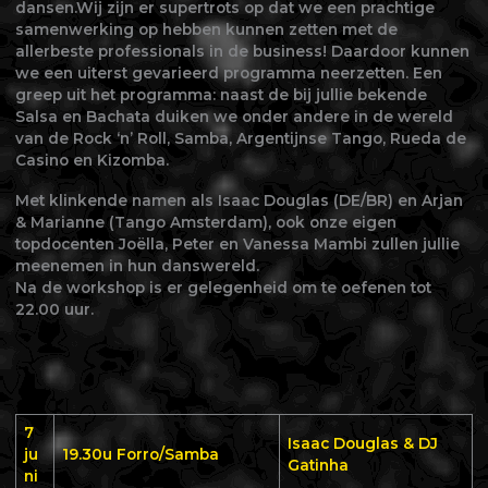
dansen.Wij zijn er supertrots op dat we een prachtige
samenwerking op hebben kunnen zetten met de
allerbeste professionals in de business! Daardoor kunnen
we een uiterst gevarieerd programma neerzetten. Een
greep uit het programma: naast de bij jullie bekende
Salsa en Bachata duiken we onder andere in de wereld
van de Rock ‘n’ Roll, Samba, Argentijnse Tango, Rueda de
Casino en Kizomba.
Met klinkende namen als Isaac Douglas (DE/BR) en Arjan
& Marianne (Tango Amsterdam), ook onze eigen
topdocenten Joëlla, Peter en Vanessa Mambi zullen jullie
meenemen in hun danswereld.
Na de workshop is er gelegenheid om te oefenen tot
22.00 uur.
7
Isaac Douglas & DJ
ju
19.30u Forro/Samba
Gatinha
ni