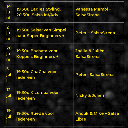
14
19.30u Ladies Styling,
Vanessa Mambi –
ju
20.30u Salsa Int/Adv
SalsaSirena
ni
21
19.30u Salsa: van Simpel
ju
Peter – SalsaSirena
naar Super Beginners +
ni
28
19.30u
Bachata voor
Joëlla & Juliën –
ju
Koppels Beginners +
SalsaSirena
ni
5
19.30u ChaCha voor
jul
Peter- SalsaSirena
iedereen
i
12
19.30u
Kizomba voor
jul
Nicky & Juliën
iedereen
i
19
19.30u Rueda voor
Anouk & Mike – Salsa
jul
iedereen
Libre
i