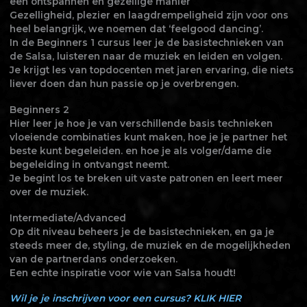
een ontspannen en gezellige manier
Gezelligheid, plezier en laagdrempeligheid zijn voor ons
heel belangrijk, we noemen dat ‘feelgood dancing’.
In de Beginners 1 cursus leer je de basistechnieken van
de Salsa, luisteren naar de muziek en leiden en volgen.
Je krijgt les van topdocenten met jaren ervaring, die niets
liever doen dan hun passie op je overbrengen.
Beginners 2
Hier leer je hoe je van verschillende basis technieken
vloeiende combinaties kunt maken, hoe je je partner het
beste kunt begeleiden. en hoe je als volger/dame die
begeleiding in ontvangst neemt.
Je begint los te breken uit vaste patronen en leert meer
over de muziek.
Intermediate/Advanced
Op dit niveau beheers je de basistechnieken, en ga je
steeds meer de, styling, de muziek en de mogelijkheden
van de partnerdans onderzoeken.
Een echte inspiratie voor wie van Salsa houdt!
Wil je je inschrijven voor een cursus? KLIK HIER