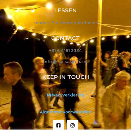
LESSEN
zondag: Buurtkamer Kadoelen
CONTACT
+31 6 4161 3334
info @ salsasirena.nl
KEEP IN TOUCH
Privacyverklaring
Algemene Voorwaarden