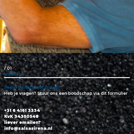
/ 01
welkom!
neem contact met ons op!
Heb je vragen? Stuur ons een boodschap via dit formulier
+31 6 4161 3334
KvK 34350548
liever emailen?
info@salsasirena.nl