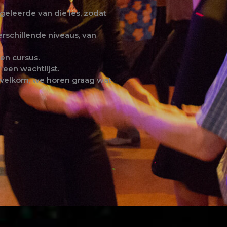
 geleerde van die les, zodat
rschillende niveaus, van
en cursus.
 een wachtlijst.
jd welkom, we horen graag wat