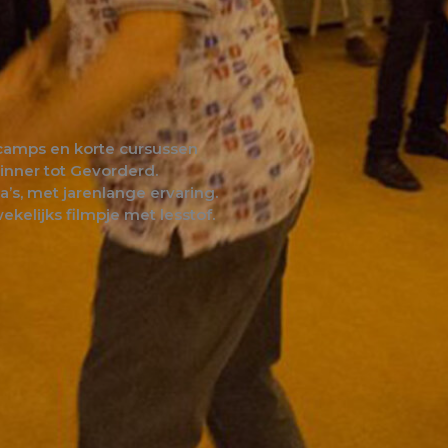
camps en korte cursussen
ginner tot Gevorderd.
a’s, met jarenlange ervaring.
ekelijks filmpje met lesstof.