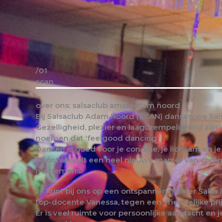
/01
scan
over ons: salsaclub amsterdam noord
Bij Salsaclub Adam Noord (SCAN) dansen we Sal
Gezelligheid, plezier en laagdrempeligheid zijn 
noemen dat ‘feelgood dancing’.
Dansen is goed voor je conditie, je lichaam en j
Je ontwikkelt een heel nieuwe manier van com
medemens.
Je kunt bij ons op een ontspannen manier Salsa
top-docente Vanessa, tegen een vriendelijke prij
Er is veel ruimte voor persoonlijke aandacht en je