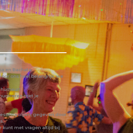
sa en Bachata.
voor ons heel belangrijk, we
e humeur!
municeren met je
 lessen volgen, gegeven door
s.
 kunt met vragen altijd bij