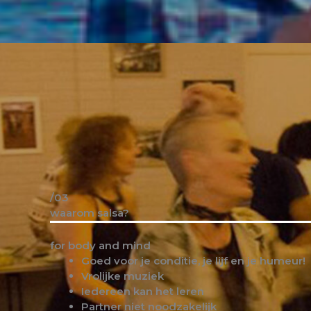
/03
waarom salsa?
for body and mind
Goed voor je conditie, je lijf en je humeur!
Vrolijke muziek
Iedereen kan het leren
Partner niet noodzakelijk