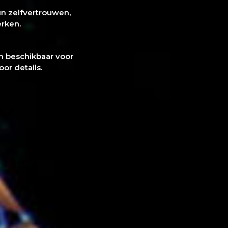
n zelfvertrouwen,
erken.
n beschikbaar voor
or details.